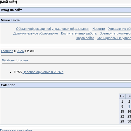
[
Мой сайт
]
Вход на сайт
Меню сайта
Общая информация об управлении образования
Новости
Управление об
Дополнительное образование
Воспитательная работа
Военно-патриотичес
Карта сайта
Муниципальные управ
Главная
»
2026
»
Июнь
09 Июня, Вторник
15:55
Целевое обучение в 2026 г.
Calendar
Пн
Вт
1
2
8
9
15
16
22
23
29
30
Полная версия сайта